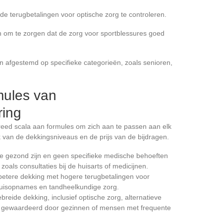
m de terugbetalingen voor optische zorg te controleren.
ijn om te zorgen dat de zorg voor sportblessures goed
jn afgestemd op specifieke categorieën, zoals senioren,
mules van
ring
ed scala aan formules om zich aan te passen aan elk
jk van de dekkingsniveaus en de prijs van de bijdragen.
ie gezond zijn en geen specifieke medische behoeften
zoals consultaties bij de huisarts of medicijnen.
 betere dekking met hogere terugbetalingen voor
nhuisopnames en tandheelkundige zorg.
ebreide dekking, inclusief optische zorg, alternatieve
k gewaardeerd door gezinnen of mensen met frequente