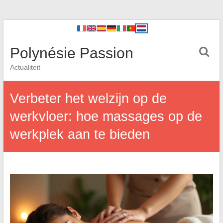
Polynésie Passion
Actualiteit
Verbeter het welzijn op de
werkvloer: hoe massages op de
werkplek aan te bieden