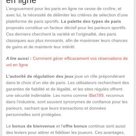
en ligne
L’engouement pour les paris en ligne ne cesse de croître, et
avec lui, la nécessité de délimiter les critères de sélection d’une
plateforme de paris sportifs.
La palette des types de paris
proposés constitue un facteur décisif pour les parieurs sportifs.
Ces derniers cherchent la variété et l’originalité, des paris
classiques aux plus innovants, afin de maximiser leurs chances
de gains et de maintenir leur intérêt.
A lire aussi :
Comment gérer efficacement vos réservations de
vol en ligne
L’autorité de régulation des jeux
joue un rôle prépondérant
dans le choix d’un site de paris. Les utilisateurs recherchent des
garanties de fiabilité et de légalité, et les sites régulés offrent
une sécurité indéniable. Les noms comme
IBet789
, reconnus
dans l’industrie, sont souvent synonymes de confiance pour les
parieurs, sachant que leurs transactions et données
personnelles sont protégées.
Le
bonus de bienvenue
et l’
offre bonus
continue sont aussi
des leviers pour attirer et fidéliser les joueurs. Ces avantages,