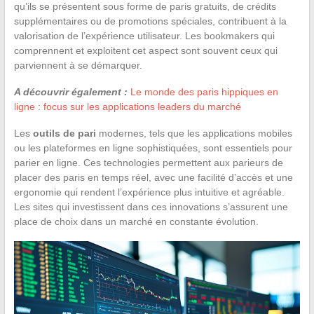
qu’ils se présentent sous forme de paris gratuits, de crédits
supplémentaires ou de promotions spéciales, contribuent à la
valorisation de l’expérience utilisateur. Les bookmakers qui
comprennent et exploitent cet aspect sont souvent ceux qui
parviennent à se démarquer.
A découvrir également :
Le monde des paris hippiques en
ligne : focus sur les applications leaders du marché
Les
outils de pari
modernes, tels que les applications mobiles
ou les plateformes en ligne sophistiquées, sont essentiels pour
parier en ligne. Ces technologies permettent aux parieurs de
placer des paris en temps réel, avec une facilité d’accès et une
ergonomie qui rendent l’expérience plus intuitive et agréable.
Les sites qui investissent dans ces innovations s’assurent une
place de choix dans un marché en constante évolution.